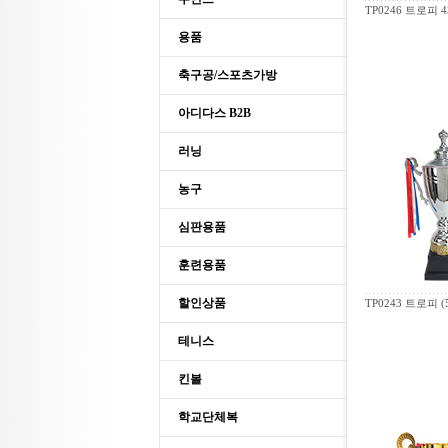
TP0246 트로피 
용품
축구공/스포츠가방
아디다스 B2B
러닝
농구
심판용품
훈련용품
할인상품
TP0243 트로피 (
테니스
킨볼
학교단체복