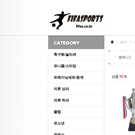
배구
축구화/슬리퍼
조마
(2)
유니폼/스타킹
상품
91
개
트레이닝세트/동계
의류 상의
의류 하의
클럽
유소년
우먼스