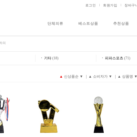
로그인
회원가입
장바구
단체의류
베스트상품
추천상품
하의
기타
(18)
피파스포츠
(71)
▲
신상품순
▼
|
▲
소비자가
▼
|
▲
상품명