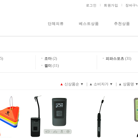
로그인
회원가입
장바구
단체의류
베스트상품
추천상품
5)
조마
(2)
피파스포츠
(31)
켈미
(11)
▲
신상품순
▼
|
▲
소비자가
▼
|
▲
상품명