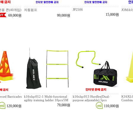
JP2506
훈련용 콘(40개입)
자동펌프
JOMA
15,000원
69,000원
99,000원
ced Barricades
k16xlqc012-1 Multi-functional
k16xlqc013 Hurdles(Dual-
K16XLQ
agility training ladder 10pcs/5M
purpose adjustable) 5pcs
Combina
79,000원
120,000원
110,000원