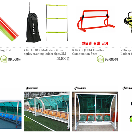
ing Rod
k16xlqc012 Multi-functional
K16XLQC014 Hurdles
k16xlqc0
agility training ladder 6pcs/3M
Combination 5pcs
Ladder 
59,000원
99,000원
99,000원