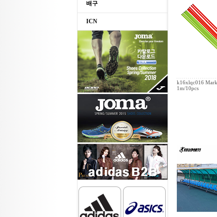
배구
ICN
k16xlqc016 Mark
1m/10pcs