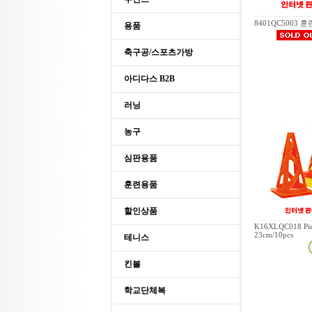
8401QC5003 
용품
축구공/스포츠가방
아디다스 B2B
러닝
농구
심판용품
훈련용품
할인상품
K16XLQC018 Pier
23cm/10pcs
테니스
킨볼
학교단체복