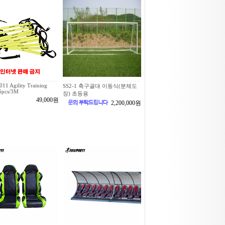
11 Agility Training
SS2-1 축구골대 이동식(분체도
6pcs/3M
장) 초등용
49,000원
2,200,000원