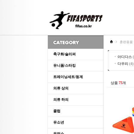
훈련용품
축구화/슬리퍼
아디다스
(
다우리
(4)
유니폼/스타킹
트레이닝세트/동계
상품
75
개
의류 상의
의류 하의
클럽
유소년
우먼스